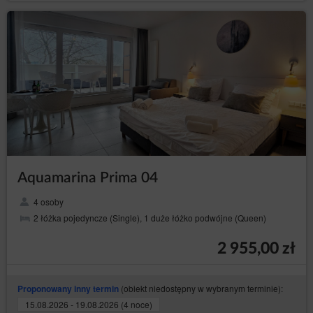
podawania przyczyny, lecz przetwarzanie danych
osobowych dokonane przed cofnięciem zgody
nadal pozostanie zgodne z prawem. Cofnięcie
zgody spowoduje zaprzestanie przetwarzania
przez Administratora danych osobowych w celu,
w którym zgoda ta została wyrażona.
Aby skorzystać z wyżej wymienionych praw, osoba,
której dane dotyczą, powinna skontaktować się,
wykorzystując podane dane kontaktowe, z
Administratorem danych i poinformować go, z którego
prawa i w jakim zakresie chce skorzystać.
Prezes Urzędu Ochrony Danych Osobowych
Aquamarina Prima 04
Osoba, której dane dotyczą, ma prawo wnieść skargę do
organu nadzoru, którym w Polsce jest Prezes Urzędu
Ochrony Danych Osobowych z siedzibą w Warszawie, ul.
4 osoby
Stawki 2, z którym można kontaktować się w następujący
2 łóżka pojedyncze (Single), 1 duże łóżko podwójne (Queen)
sposób:
listownie: ul. Stawki 2, 00-193 Warszawa;
2 955,00 zł
przez elektroniczną skrzynkę podawczą dostępną na
stronie: https://www.uodo.gov.pl/pl/p/kontakt ;
(obiekt niedostępny w wybranym terminie):
Proponowany inny termin
infolinia: 606-950-0000.
15.08.2026 - 19.08.2026 (4 noce)