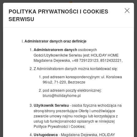
POLITYKA PRYWATNOŚCI I COOKIES
Menu
SERWISU
POCZĄTEK
KONIEC
08
10
SIERPNIA
Administrator danych oraz definicje
SIERPNIA
2026
2026
osobowych
Administratorem danych
Gości/Użytkowników Serwisu jest: HOLIDAY HOME
LICZBA OSÓB
Magdalena Dejewska, +48 729123123, 8512432221,
2
FILTRY
Z Administratorem danych można kontaktować się:
pod adresem korespondencyjnym: ul. Koralowa
96/u2, 71-220, Bezrzecze
pod adresem poczty elektronicznej:
biuro@holidayhome.pl
- osoba fizyczna wchodząca na
Użytkownik Serwisu
stronę/strony prezentujące Ofertę i umożliwiające
zawarcie umowy najmu noclegu lub korzystająca z
usług lub funkcjonalności opisanych w niniejszej
Polityce Prywatności i Cookies;
- Magdalena Dejewska, HOLIDAY
Usługodawca