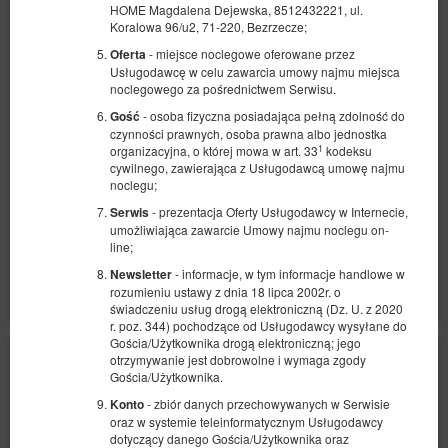
HOME Magdalena Dejewska, 8512432221, ul.
Koralowa 96/u2, 71-220, Bezrzecze;
Sea&Forest B417
- miejsce noclegowe oferowane przez
Oferta
Dostępna liczba: 1
Usługodawcę w celu zawarcia umowy najmu miejsca
noclegowego za pośrednictwem Serwisu.
2
4 osoby
pow. 35,00 m
1 sypialnia
- osoba fizyczna posiadająca pełną zdolność do
Gość
1 łóżko podwójne (Double), 1 sofa rozkładana (Sofa Bed)
czynności prawnych, osoba prawna albo jednostka
1
organizacyjna, o której mowa w art. 33
kodeksu
1 780,00 zł
cywilnego, zawierająca z Usługodawcą umowę najmu
noclegu;
2 osoby / 2 noce
- prezentacja Oferty Usługodawcy w Internecie,
Serwis
umożliwiająca zawarcie Umowy najmu noclegu on-
Udostępnij
Szczegóły
Dostępność
line;
- informacje, w tym informacje handlowe w
Pokaż oferty
Newsletter
rozumieniu ustawy z dnia 18 lipca 2002r. o
świadczeniu usług drogą elektroniczną (Dz. U. z 2020
r. poz. 344) pochodzące od Usługodawcy wysyłane do
Gościa/Użytkownika drogą elektroniczną; jego
otrzymywanie jest dobrowolne i wymaga zgody
Gościa/Użytkownika.
- zbiór danych przechowywanych w Serwisie
Konto
oraz w systemie teleinformatycznym Usługodawcy
dotyczący danego Gościa/Użytkownika oraz