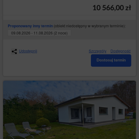
operatora hostingowego Sklepu internetowego
10 566,00 zł
(konieczne do poprawnego działania serwisu).
Pliki cookies stanowią dane informatyczne, w
szczególności pliki tekstowe, które są przechowywane
(obiekt niedostępny w wybranym terminie):
Proponowany inny termin
w urządzeniu końcowym Gościa/Użytkownika Serwisu
09.08.2026 - 11.08.2026 (2 noce)
i przeznaczone są do korzystania ze strony Serwisu.
Cookies zazwyczaj zawierają nazwę strony
internetowej, z której pochodzą, czas przechowywania
Udostępnij
Szczegóły
Dostępność
ich na urządzeniu końcowym oraz unikalny numer.
Serwis korzysta z plików cookies wyłącznie po
Dostosuj termin
wyrażeniu przez Gościa/Użytkownika Serwisu
uprzedniej zgody w tym zakresie. Wyrażenie zgody na
korzystanie przez Serwis ze wszystkich plików cookies
następuje poprzez kliknięcie przycisku: „Zgadzam się,
chcę przejść do strony” podczas wyświetlania się
komunikatu o korzystaniu z plików cookies przez
Serwis albo poprzez zamknięcie tego komunikatu.
Zgoda, o której mowa w poprzednim punkcie, może
obejmować wyłącznie wybrane pliki cookies. W takim
przypadku Gość/Użytkownik Serwisu powinien
skorzystać z opcji: „Ustawienia plików cookies”,
dostępnej w komunikacie o korzystaniu z plików
cookies przez Sklep internetowy. Jednocześnie
Administrator danych zastrzega, że wyłączenie