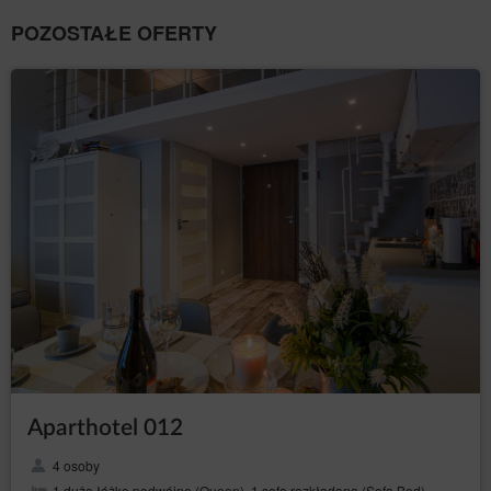
usługodawcy do geolokalizacji. Informacja o
POZOSTAŁE OFERTY
geolokalizacji jest wykorzystywana w celu
dostarczania bardziej dostosowanych ofert
produktów i usług.
dane osobowe Użytkowników: imię, nazwisko,
adres siedziby, adres korespondencyjny, adres e-
mail, numer telefonu, NIP, numer konta
bankowego lub inne dane osobowe, których
podanie jest niezbędne do zrealizowania
zakupu, a których podania w procesie
rezerwacyjnym wymaga Administrator.
Informacje te nie zawierają danych dotyczących
tożsamości Gości/Użytkowników, lecz w połączeniu z
innymi informacjami mogą stanowić dane osobowe i w
związku z tym Administrator obejmuje je pełną
ochroną przysługującą na gruncie RODO.
Dane te są przetwarzane zgodnie z art. 6 ust. 1 lit. b
RODO, w celu realizacji usługi, tj. umowy o
świadczenie usług drogą elektroniczną zgodnie z
Regulaminem oraz zgodnie z art. 6 ust. 1 lit. a RODO,
Aparthotel 012
w związku z wyrażeniem zgody na stosowanie
określonych plików cookies lub innych podobnych
technologii, wyrażonych przez odpowiednie
4 osoby
ustawienia przeglądarki internetowej zgodnie z
1 duże łóżko podwójne (Queen), 1 sofa rozkładana (Sofa Bed)