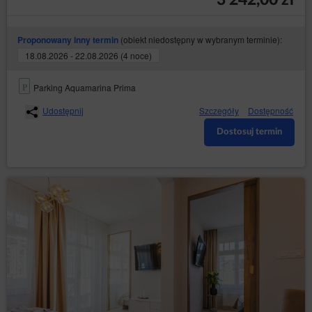
3 242,00 zł
Gościa/Użytkownika Serwisu i wykorzystywane mogą
być również przez współpracujących ze Serwisem
reklamodawców oraz partnerów Serwisu.
(obiekt niedostępny w wybranym terminie):
Proponowany inny termin
Pliki cookies mogą być wykorzystane przez sieci
18.08.2026 - 22.08.2026 (4 noce)
reklamowe, w szczególności sieć Google, do
wyświetlenia reklam dopasowanych do sposobu, w
jaki Gość/Użytkownik korzysta ze Serwisu. W tym celu
Parking Aquamarina Prima
mogą zachować informację o ścieżce nawigacji
Gościa/Użytkownika lub czasie pozostawania na danej
Udostępnij
Szczegóły
Dostępność
stronie.
Dostosuj termin
Zalecamy przeczytanie Gościowi/Użytkownikowi
polityki ochrony prywatności tych firm, aby poznać
zasady korzystania z plików cookies wykorzystywane
w statystykach: Polityka ochrony prywatności Google
Analytics.
Pliki cookie mogą być wykorzystane przez sieci
reklamowe, w szczególności sieć Google, do
wyświetlenia reklam dopasowanych do sposobu, w
jaki Gość/ Użytkownik korzysta z Serwisu. W tym celu
mogą zachować informację o ścieżce nawigacji
użytkownika lub czasie pozostawania na danej stronie.
W zakresie informacji o preferencjach Gościach/
Użytkownika gromadzonych przez sieć reklamową
Google, Gość/Użytkownik może przeglądać i edytować